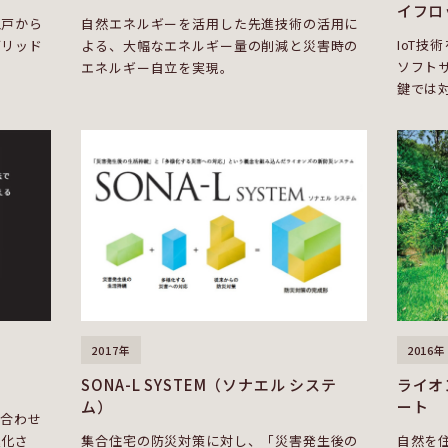
イフロ
江戸から
自然エネルギーを活用した先進技術の活用に
IoT技
ブリッド
よる、大幅なエネルギー量の削減と災害時の
ソフト
エネルギー自立を実現。
鍵では
2017年
2016年
SONA-L SYSTEM（ソナエル システ
ライオ
ム）
ート
み合わせ
進化さ
集合住宅の防災対策に対し、「災害発生後の
自然を