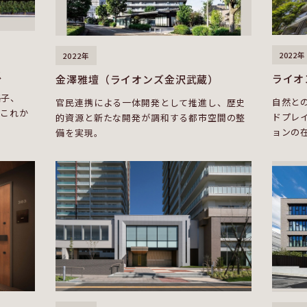
2022年
2022年
ス
ライオ
金澤雅壇（ライオンズ金沢武蔵）
格子、
自然と
官民連携による一体開発として推進し、歴史
、これか
ドプレ
的資源と新たな開発が調和する都市空間の整
ョンの
備を実現。