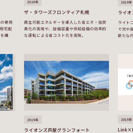
2020年
2019年
ザ・タワーズフロンティア札幌
ライオ
用の専用
再生可能エネルギーを導入した省エネ・低炭
ライト
専用宅配
素化の実現や、設備容量や供給設備の効率的
で光や
みを構
な運転による省コスト化を実現。
新たな
2019年
2019年
Link
ライオンズ芦屋グランフォート