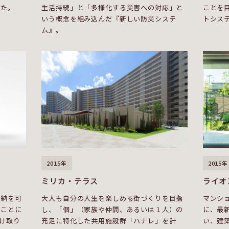
した。
生活持続」と「多様化する災害への対応」と
ことを
いう概念を組み込んだ『新しい防災システ
トシス
ム』。
2015年
2015年
ミリカ・テラス
ライオ
収納を可
大人も自分の人生を楽しめる街づくりを目指
マンシ
ることに
し、「個」（家族や仲間、あるいは１人）の
に、最
け取り
充足に特化した共用施設群「ハナレ」を計
い、建