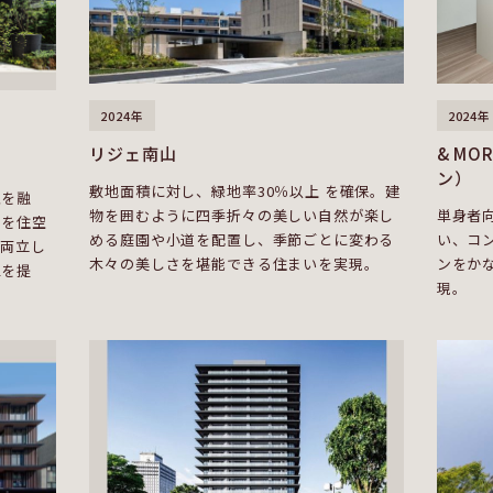
2024年
2024年
リジェ南山
& MO
ン）
敷地面積に対し、緑地率30％以上 を確保。建
性を融
物を囲むように四季折々の美しい自然が楽し
単身者向
力を住空
める庭園や小道を配置し、季節ごとに変わる
い、コ
が両立し
木々の美しさを堪能できる住まいを実現。
ンをか
値を提
現。