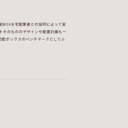
配BOXを宅配業者との協同によって実
トそのもののデザインや配置計画も一
宅配ボックスのベンチマークとしてふ