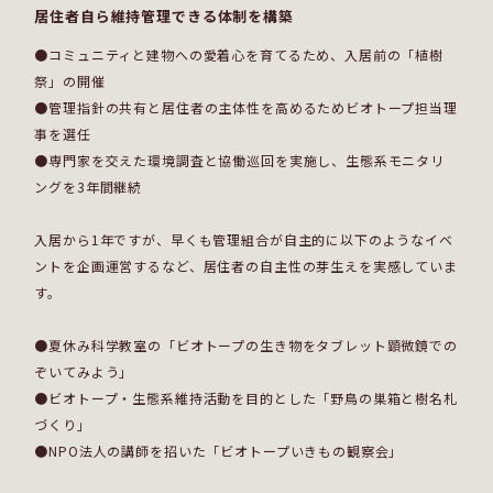
居住者自ら維持管理できる体制を構築
●コミュニティと建物への愛着心を育てるため、入居前の「植樹
祭」の開催
●管理指針の共有と居住者の主体性を高めるためビオトープ担当理
事を選任
●専門家を交えた環境調査と協働巡回を実施し、生態系モニタリ
ングを3年間継続
入居から1年ですが、早くも管理組合が自主的に以下のようなイベ
ントを企画運営するなど、居住者の自主性の芽生えを実感していま
す。
●夏休み科学教室の「ビオトープの生き物をタブレット顕微鏡での
ぞいてみよう」
●ビオトープ・生態系維持活動を目的とした「野鳥の巣箱と樹名札
づくり」
●NPO法人の講師を招いた「ビオトープいきもの観察会」