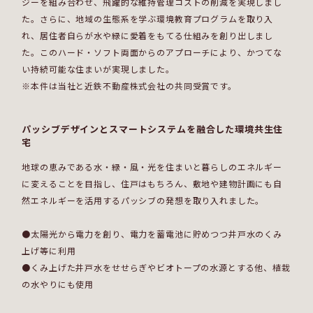
ジーを組み合わせ、飛躍的な維持管理コストの削減を実現しまし
た。さらに、地域の生態系を学ぶ環境教育プログラムを取り入
れ、居住者自らが水や緑に愛着をもてる仕組みを創り出しまし
た。このハード・ソフト両面からのアプローチにより、かつてな
い持続可能な住まいが実現しました。
※本件は当社と近鉄不動産株式会社の共同受賞です。
パッシブデザインとスマートシステムを融合した環境共生住
宅
地球の恵みである水・緑・風・光を住まいと暮らしのエネルギー
に変えることを目指し、住戸はもちろん、敷地や建物計画にも自
然エネルギーを活用するパッシブの発想を取り入れました。
●太陽光から電力を創り、電力を蓄電池に貯めつつ井戸水のくみ
上げ等に利用
●くみ上げた井戸水をせせらぎやビオトープの水源とする他、植栽
の水やりにも使用