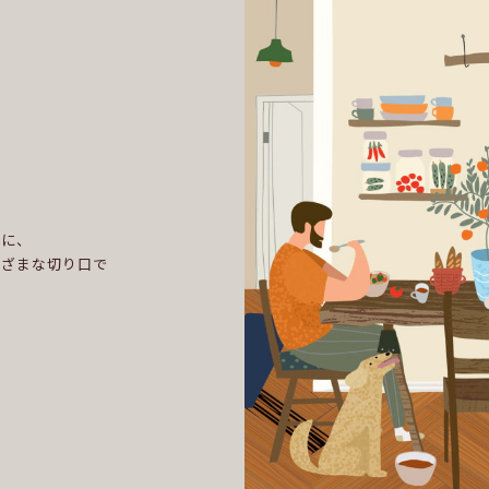
、
めに、
まざまな切り口で