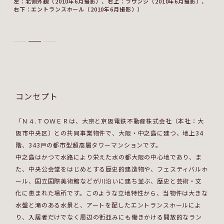
左：北側外観（2010年6月撮影）、右上：ラウンジ（2010年6月撮影）、
右下：エントランスホール（2010年6月撮影））
コンセプト
「Ｎ４.ＴＯＷＥＲは、大京と京阪電鉄不動産株式会社（本社：大
阪市中央区）との共同事業物件で、大阪・中之島に建つ、地上34
階、343戸の都市型超高層タワーマンションです。
中之島はかつて水路により栄えた水の都大阪の中心地であり、ま
た、中央公会堂をはじめとする歴史的建造物や、フェスティバルホ
ール、国立国際美術館などが川沿いに建ち並ぶ、歴史と芸術・文
化に恵まれた場所です。このような立地特性から、当物件は大きな
水盤と滝のある水景と、アートを配したエントランスホールによ
り、入居者だけでなく周辺の街並みにも働きかける開放的なラン