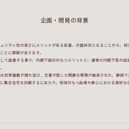
企画・開発の背景
キュリティ性の高さにメリットがある反面、片面採光となることから、採
すことに課題があります。
面して設置する事で、内廊下設計のもつメリットと、通常の内廊下型の設
た。
くは武家屋敷が建ち並び、文豪が愛した閑静な環境が継承された、静寂で
中に集合住宅を計画するにあたり、地域のもつ品格や都心における良好な
。