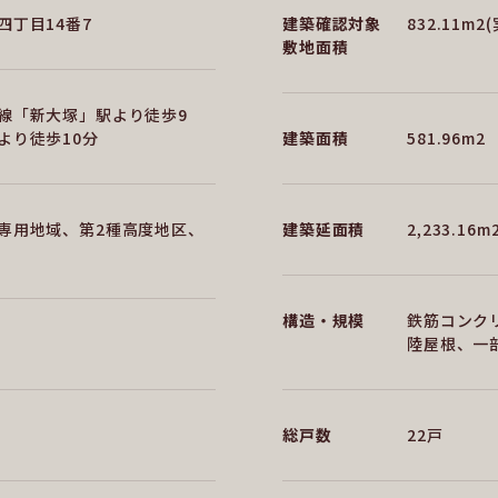
四丁目14番7
建築確認対象
832.11m2
敷地面積
線「新大塚」駅より徒歩9
より徒歩10分
建築面積
581.96m2
専用地域、第2種高度地区、
建築延面積
2,233.16m
構造・規模
鉄筋コンク
陸屋根、一
総戸数
22戸