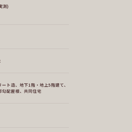
(実測)
2
リート造、地下1階・地上5階建て、
部勾配屋根、共同住宅