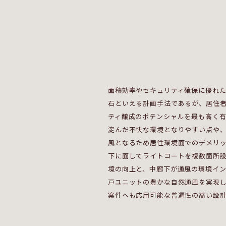
面積効率やセキュリティ確保に優れ
石といえる計画手法であるが、居住
ティ醸成のポテンシャルを最も高く
淀んだ不快な環境となりやすい点や
風となるため居住環境面でのデメリ
下に面してライトコートを複数箇所
境の向上と、中廊下が通風の環境イ
戸ユニットの豊かな自然通風を実現
案件へも応用可能な普遍性の高い設