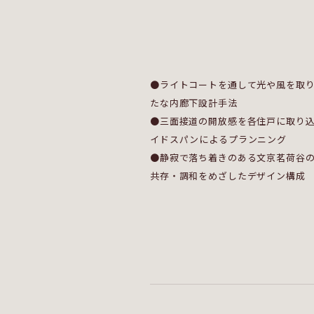
●ライトコートを通して光や風を取
たな内廊下設計手法
●三面接道の開放感を各住戸に取り
イドスパンによるプランニング
●静寂で落ち着きのある文京茗荷谷
共存・調和をめざしたデザイン構成