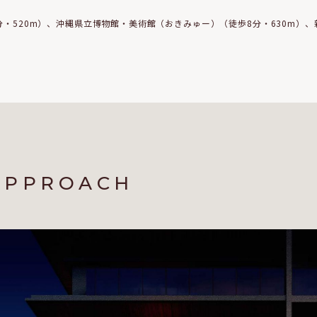
・520m）、沖縄県立博物館・美術館（おきみゅー）（徒歩8分・630m）、
APPROACH