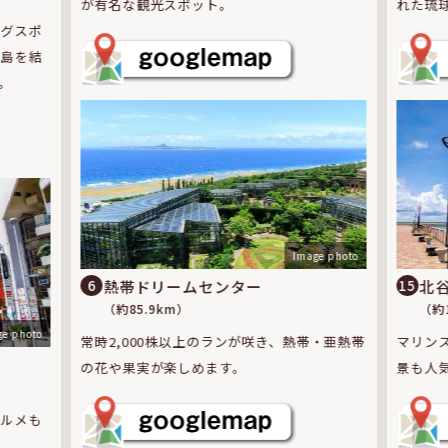
れた琉
が有名な観光スポット。
ングスポ
離島を結
。
Image photo
北
熱帯ドリームセンター
15
6
（約1
（約85.9km）
ge photo
マリン
常時2,000株以上のランが咲き、熱帯・亜熱帯
景も人
の花や果実が楽しめます。
グルメも