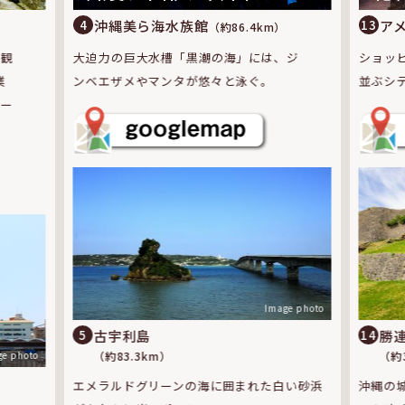
ア
沖縄美ら海水族館
13
4
（約86.4km）
の観
ショッ
大迫力の巨大水槽「黒潮の海」には、ジ
業
並ぶシ
ンベエザメやマンタが悠々と泳ぐ。
ペー
Image photo
勝
古宇利島
14
5
ge photo
（約3
（約83.3km）
沖縄の
エメラルドグリーンの海に囲まれた白い砂浜