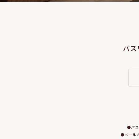
パス
●パス
●メールの