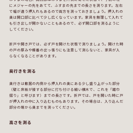
にメジャーの先をあてて、ふすまの先までの長さを測ります。左右
で幅が違う押入れもあるので両方を測っておきましょう。押入れの
奥は開口部に比べて少し広くなっています。家具を無理して入れて
も引き出しが開かないこともあるので、必ず開口部を測るように
してください。
折戸や開き戸では、必ず戸を開けた状態で測りましょう。開けた時
の戸の厚みや蝶番の出っ張りにも注意して測らないと、家具が入
らなくなることがあります。
奥行きを測る
奥行きは敷居の内側から押入れの奥にある少し盛り上がった部分
（壁と床板が接する部分に打ち付ける細い横木で、これを「雑巾
摺り」と呼びます）までの長さです。折戸では、戸を開いた時に戸
が押入れの中に入り込むものもあります。その場合は、入り込んだ
部分の端から奥までを測ってください。
高さを測る