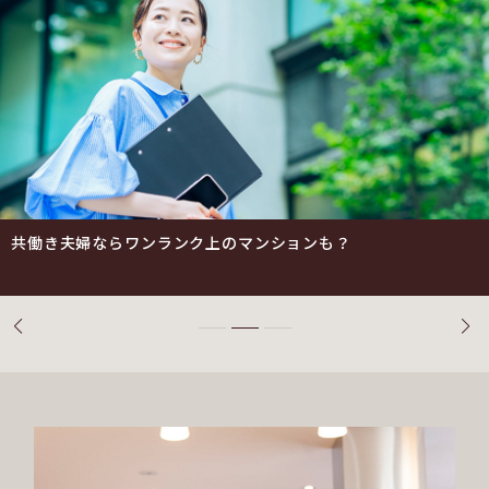
マンションか、一戸建てか。
共働き夫婦ならワンランク上のマンションも？
賢いマンション購入の基礎、住宅ローン減税