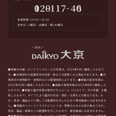
-
-
0120
117
406
営業時間: 10:00～18:30
定休日: 火曜日・水曜日・第2木曜日
＜売主＞
●掲載の外観・エントランスホールの写真は、2026年4月に撮影したもので
す。●共用部分の設置家具の内容・⾊などは変更になる場合があります。●共
用部分の使用条件・使用料などは管理規約によります。●掲載の航空写真は、
2025年10月に撮影したものです。●掲載の環境写真は2025年8月に撮影した
ものです。●掲載の室内写真は棟内モデルルーム（C2タイプ・303号室）を撮
影したもので、タイプにより室内の形状・色彩・仕様などは異なります。な
お、家具・備品などに関しては配置例を示したもので販売価格には含まれませ
ん。●掲載のイメージイラストについては、実際のものとは多少異なります。
家具・備品・植栽などは配置例を示したもので、販売価格には含まれません。
●距離表示については「ザ・ライオンズ南浦和」の現地からの地図上の概測距