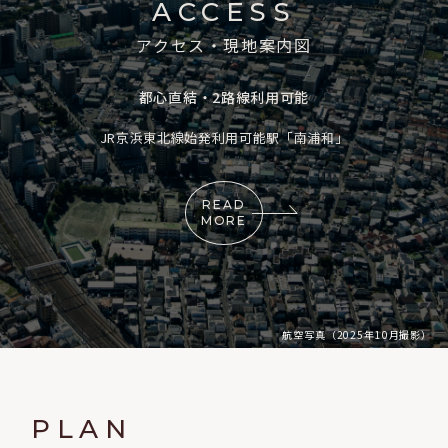
ACCESS
アクセス・現地案内図
都心直結・2路線利用可能
JR京浜東北線始発利用可能駅「南浦和」
READ
MORE
航空写真（2025年10月撮影）
PLAN