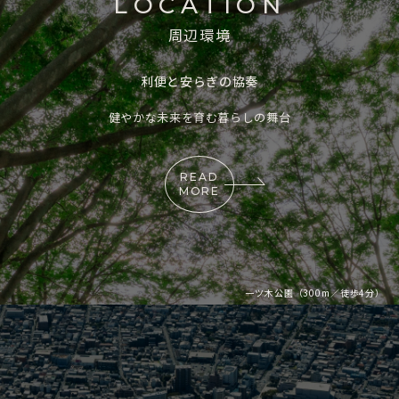
LOCATION
周辺環境
利便と安らぎの協奏
健やかな未来を育む暮らしの舞台
READ
MORE
一ツ木公園（300m／徒歩4分）