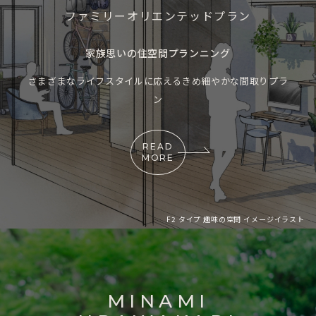
ファミリーオリエンテッドプラン
家族思いの住空間プランニング
さまざまなライフスタイルに応えるきめ細やかな間取りプラ
ン
READ
MORE
F2 タイプ 趣味の空間 イメージイラスト
MINAMI