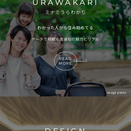
URAWAKARI
ミナミうらわかり
わかった人から住み始めてる
データで紐解く南浦和の魅力とリアル
READ
MORE
image photo
DESIGN