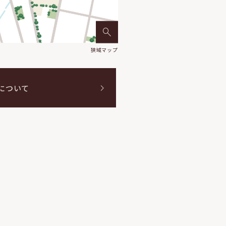
狭域マップ
について