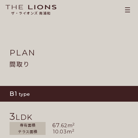
ザ・ライオンズ 南浦和
PLAN
間取り
B1
type
3
LDK
2
67
専有面積
.62m
2
10.03m
テラス面積