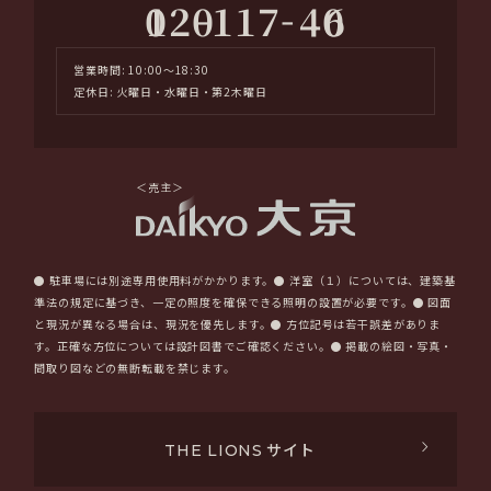
-
-
0120
117
406
営業時間: 10:00～18:30
定休日: 火曜日・水曜日・第2木曜日
＜売主＞
● 駐車場には別途専用使用料がかかります。● 洋室（１）については、建築基
準法の規定に基づき、一定の照度を確保できる照明の設置が必要です。● 図面
と現況が異なる場合は、現況を優先します。● 方位記号は若干誤差がありま
す。正確な方位については設計図書でご確認ください。● 掲載の絵図・写真・
間取り図などの無断転載を禁じます。
サイト
THE LIONS