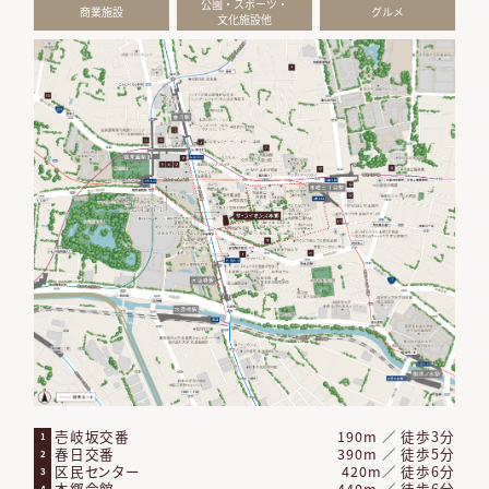
公園・スポーツ・
商業施設
グルメ
文化施設他
壱岐坂交番
190m ／ 徒歩3分
1
春日交番
390m ／ 徒歩5分
2
区民センター
420m／ 徒歩6分
3
本郷会館
440m ／ 徒歩6分
4