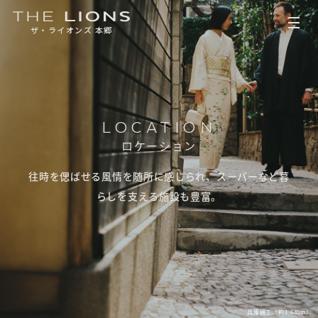
ザ・ライオンズ 本郷
LOCATION
ロケーション
往時を偲ばせる風情を随所に感じられ、
スーパーなど暮
らしを支える施設も豊富。
物件エントリー者さま限定サイト
簡単ログイン
エントリー時のお名前とメールアドレスで
マイページへのログインが可能です。
● 専用のパスワードはありません。
兵庫横丁（約1,640m）