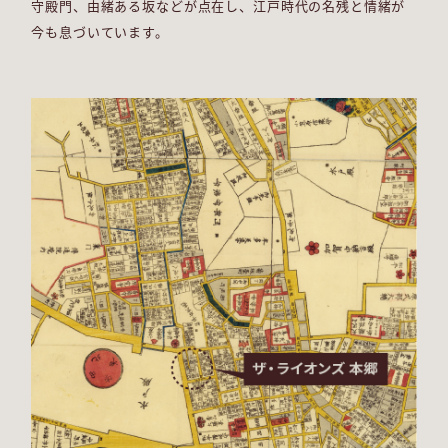
物件エントリーと物件エントリー者さま限定サイト
守殿門、由緒ある坂などが点在し、
江戸時代の名残と情緒が
閲覧までの４つのステップ
今も息づいています。
物件エントリー
右記ボタンよりエントリーいただけます｡
物件エントリー
マイページ専用URLをメールで送付
エントリー完了後、限定サイトへアクセスできるURLをお客さまのメールア
ドレス宛てにお送りいたします。
● マイページ専用URLは物件エントリーいただいた翌日以降にお送りいたします。