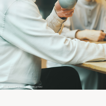
GOOD MORNING CAFE 錦町（約1,670m）