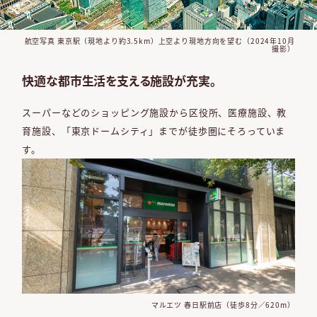
航空写真 東京駅（現地より約3.5km）
上空より現地方向を望む（2024年10月
撮影）
快適な都市生活を支える施設が充実。
スーパーなどのショッピング施設から区役所、
医療施設、教
育施設、「東京ドームシティ」
までが徒歩圏にそろっていま
す。
マルエツ 春日駅前店（徒歩8分／620m）