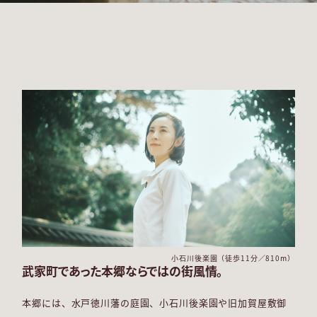
小石川後楽園（徒歩11分／810m）
武家町であった本郷ならではの街風情。
本郷には、水戸徳川藩の庭園、小石川後楽園や
旧加賀屋敷御