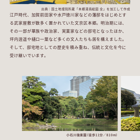
出典：国土地理院所蔵「本郷湯島絵図 全」を加工して作成
江戸時代、加賀前田家や水戸徳川家などの藩邸をはじめとす
る武家屋敷が数多く置かれていた文京区本郷。明治期には、
その一部が華族や政治家、実業家などの邸宅となったほか、
坪内逍遥や樋口一葉など多くの文人たちも居を構えました。
お名前とメールアドレスで簡単ログイン
そして、邸宅地としての歴史を積み重ね、伝統と文化を今に
エントリー後に届いたURLをクリックし、
受け継いでいます。
お名前とメールアドレスをご入力いただくと、
限定サイトの閲覧が可能となります。
● 外部サイトに遷移します。
小石川後楽園（徒歩11分／810m）