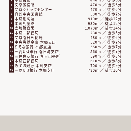
文京区役所
470m ／ 徒歩6分
5
文京シビックセンター
470m ／ 徒歩6分
6
真砂中央図書館
500m ／ 徒歩7分
7
本郷消防署
910m ／ 徒歩12分
8
本郷児童館
930m ／ 徒歩12分
9
富坂警察署
1,070m ／ 徒歩14分
10
本郷一郵便局
230m ／ 徒歩3分
11
文京春日郵便局
480m ／ 徒歩6分
12
中央労働金庫 本郷支店
520m ／ 徒歩7分
13
りそな銀行 本郷支店
550m ／ 徒歩7分
14
三菱UFJ銀行 春日町支店
560m ／ 徒歩7分
15
三井住友銀行 春日出張所
590m ／ 徒歩8分
16
本郷四郵便局
610m ／ 徒歩8分
17
みずほ銀行 本郷支店
700m ／ 徒歩9分
18
三菱UFJ銀行 本郷支店
730m ／ 徒歩10分
19