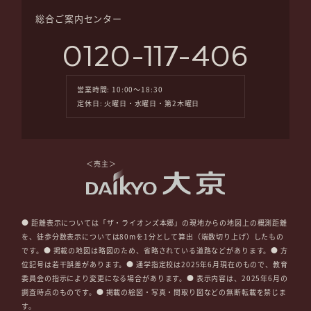
総合ご案内センター
0120-117-406
営業時間: 10:00～18:30
定休日: 火曜日・水曜日・第2木曜日
＜売主＞
● 距離表示については「ザ・ライオンズ本郷」の現地からの地図上の概測距離
を、徒歩分数表示については80mを1分として算出（端数切り上げ）したもの
です。● 掲載の地図は略図のため、省略されている道路などがあります。● 方
位記号は若干誤差があります。● 通学指定校は2025年6月現在のもので、教育
委員会の指示により変更になる場合があります。● 表示内容は、2025年6月の
調査時点のものです。● 掲載の絵図・写真・間取り図などの無断転載を禁じま
す。