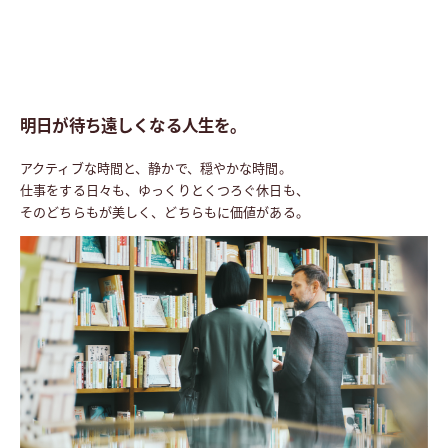
物件エントリーと物件エントリー者さま限定サイト
閲覧までの４つのステップ
明日が待ち遠しくなる人生を。
物件エントリー
右記ボタンよりエントリーいただけます｡
アクティブな時間と、静かで、穏やかな時間。
仕事をする日々も、ゆっくりとくつろぐ休日も、
そのどちらもが美しく、どちらもに価値がある。
物件エントリー
マイページ専用URLをメールで送付
エントリー完了後、限定サイトへアクセスできるURLをお客さまのメールア
ドレス宛てにお送りいたします。
● マイページ専用URLは物件エントリーいただいた翌日以降にお送りいたします。