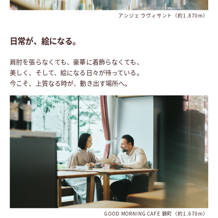
アンジェ ラヴィサント（約1,870m）
日常が、絵になる。
肩肘を張らなくても、豪華に着飾らなくても、
お名前とメールアドレスで簡単ログイン
美しく、そして、絵になる日々が待っている。
エントリー後に届いたURLをクリックし、
今こそ、上質なる時が、動き出す場所へ。
お名前とメールアドレスをご入力いただくと、
限定サイトの閲覧が可能となります。
● 外部サイトに遷移します。
GOOD MORNING CAFE 錦町（約1,670m）