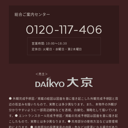
総合ご案内センター
0120-117-406
営業時間: 10:00～18:30
定休日: 火曜日・水曜日・第2木曜日
＜売主＞
● 外観完成予想図／掲載の絵図は図面を基に描き起こした外観完成予想図と周
辺の街並みを描いたもので、実際とは多少異なります。また、本物件の外観が
分かりやすいように一部周辺建物などを透視、白線化、簡略化して描いていま
す。● エントランスホール完成予想図／掲載の完成予想図は図面を基に描き起
こしたもので、実際とは多少異なります。● 共用部分の使用方法などは管理規
約によります。● 共用部分の設置家具の内容・⾊などは変更になる場合があり