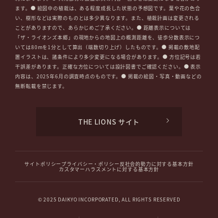
ます。● 絵図中の植栽は、ある程度成長した状態の予想図です。葉や花の色合
い、樹形などは実際のものとは多少異なります。また、植栽計画は変更される
ことがありますので、あらかじめご了承ください。● 距離表示については
「ザ・ライオンズ本郷」の現地からの地図上の概測距離を、徒歩分数表示につ
いては80mを1分として算出（端数切り上げ）したものです。● 掲載の敷地配
置イラストは、諸条件により多少変更になる場合があります。● 方位記号は若
干誤差があります。正確な方位については設計図書でご確認ください。● 表示
内容は、2025年6月の調査時点のものです。● 掲載の絵図・写真・動画などの
無断転載を禁じます。
THE LIONS サイト
サイトポリシー
プライバシー・ポリシー
反社会的勢力に対する基本方針
カスタマーハラスメントに対する基本方針
© 2025 DAIKYO INCORPORATED, ALL RIGHTS RESERVED