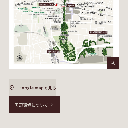
物件エントリーと物件エントリー者さま限定サイト
閲覧までの４つのステップ
物件エントリー
右記ボタンよりエントリーいただけます｡
物件エントリー
Google mapで見る
マイページ専用URLをメールで送付
周辺環境について
エントリー完了後、限定サイトへアクセスできるURLをお客さまのメールア
ドレス宛てにお送りいたします。
● マイページ専用URLは物件エントリーいただいた翌日以降にお送りいたします。