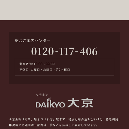
総合ご案内センター
-
-
0120
117
406
営業時間: 10:00～18:30
定休日: 火曜日・水曜日・第2木曜日
＜売主＞
＊京王線「府中」駅より「新宿」駅まで、特急利用直通37分(24分／特急利用)
●掲載の交通図は一部路線・駅などを抜粋して表示しています。