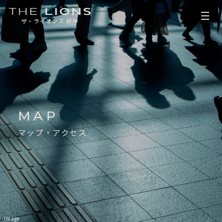
ザ・ライオンズ 府中
MAP
マップ・アクセス
物件エントリー者さま限定サイト
簡単ログイン
エントリー時のお名前とメールアドレスで
マイページへのログインが可能です。
● 専用のパスワードはありません。
image