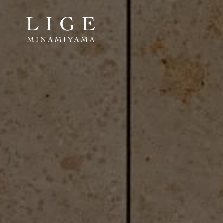
ホーム
Home
立地
Location
ランドスケープ
Landscape
間取り
Room Plan
モデルルーム
Model Room
ギャラリー
Gallery
ディテール
Detail
「リジェ南山」に込められた想い