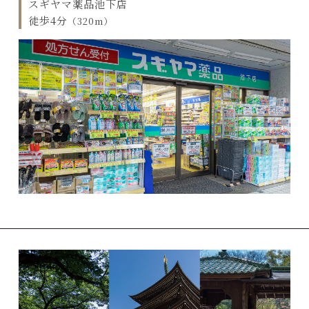
スギヤマ薬品池下店
徒歩4分
（320m）