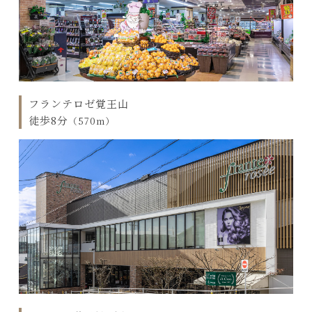
フランテロゼ覚王山
徒歩8分
（570m）