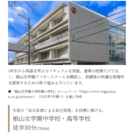
1年生から英語を学ぶカリキュラムを実施。通常の授業だけでな
く、椙山女学園アフタースクールを開設し、放課後の快適な居場所
を提供するための取り組みも行っています。
●「椙山女学園大学附属小学校」ホームページ「https://www.sugiyama-
u.ac.jp/primary/」（2025年1月調べ）を基に作成
生徒の「自主自律による自己実現」を目標に掲げる。
椙山女学園中学校・高等学校
徒歩10分
(780m)