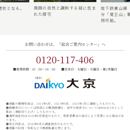
周囲の自然と調和する緑に包ま
歴史となる。
地下鉄東山線
れた邸宅
分
「覚王山」
用可能。
お問い合わせは、
「総合ご案内センター」へ
0120-117-406
■営業時間：10：00〜18：00
■定休日：火曜日・水曜日・第2木曜日
●掲載の環境写真は、2021年6月、2023年8月、2025年1月に撮影したものです。
●距離表示については地図上の概測距離を、徒歩分数表示については80ｍを1分として
算出（端数切り上げ）したものです。
●通学指定校は2026年8月現在のもので、教育委員会の指示により変更になる場合があ
ります。
●表示内容は、2026年8月の調査時点のものです。
●掲載の絵図・写真などの無断転載を禁じます。