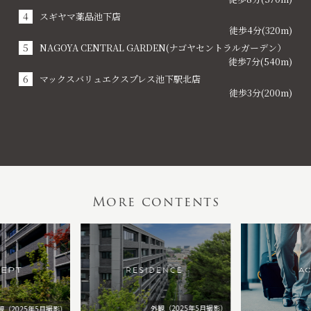
スギヤマ薬品池下店
徒歩4分(320m)
NAGOYA CENTRAL GARDEN(ナゴヤセントラルガーデン）
徒歩7分(540m)
マックスバリュエクスプレス池下駅北店
徒歩3分(200m)
More contents
外観（2025年5月撮影）
観（2025年5月撮影）