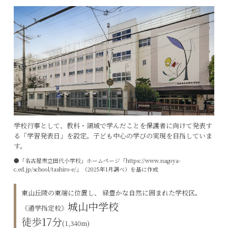
学校行事として、教科・領域で学んだことを保護者に向けて発表す
る「学習発表日」を設定。子ども中心の学びの実現を目指していま
す。
●「名古屋市立田代小学校」ホームページ「https://www.nagoya-
c.ed.jp/school/tashiro-e/」（2025年1月調べ）を基に作成
東山丘陵の東端に位置し、 緑豊かな自然に囲まれた学校区。
城山中学校
《通学指定校》
徒歩17分
(1,340m)