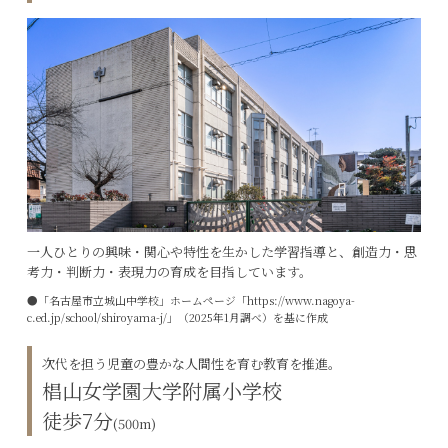
一人ひとりの興味・関心や特性を生かした学習指導と、創造力・思
考力・判断力・表現力の育成を目指しています。
●「名古屋市立城山中学校」ホームページ「https://www.nagoya-
c.ed.jp/school/shiroyama-j/」（2025年1月調べ）を基に作成
次代を担う児童の豊かな人間性を育む教育を推進。
椙山女学園大学附属小学校
徒歩7分
(500m)