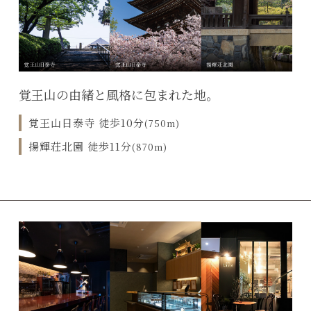
覚王山の由緒と風格に包まれた地。
覚王山日泰寺 徒歩10分
(750m)
揚輝荘北園 徒歩11分
(870m)