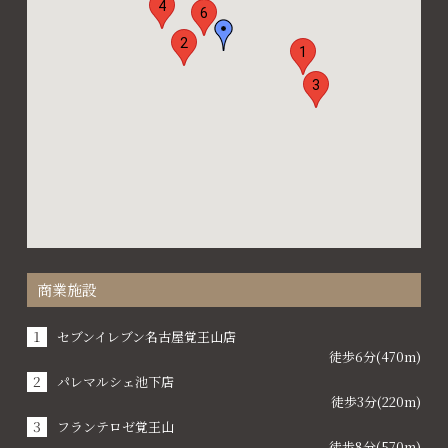
4
6
2
1
3
商業施設
セブンイレブン名古屋覚王山店
徒歩6分(470m)
パレマルシェ池下店
徒歩3分(220m)
フランテロゼ覚王山
徒歩8分(570m)