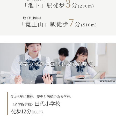
3
「池下」駅徒歩
分
(230m)
7
地下鉄東山線
「覚王山」駅徒歩
分
(510m)
向学の気風に包まれた教育環境。
image photo
明治6年に開校。歴史と伝統のある学校。
田代小学校
《通学指定校》
徒歩12分
(930m)