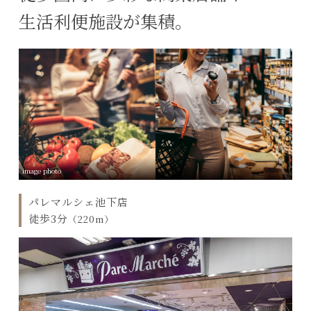
生活利便施設が集積。
image photo
パレマルシェ池下店
徒歩3分
（220m）