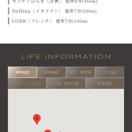
キッチンひらき〈洋食〉 徒歩6分
(460m)
Delfina〈イタリアン〉 徒歩7分
(500m)
CORK〈フレンチ〉 徒歩7分
(540m)
商業施設
医療機関
銀行・郵便局
文化施設
ショップ・グルメ
公園・神社仏閣
教育施設
5