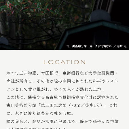
古川美術館分館 爲三郎記念館(70m／徒歩1分)
かつて三井物産、帝国銀行、東海銀行など大手金融機関・
商社が所有し、
その後は緑の庭園に包まれた料亭やレスト
ランとして受け継がれ、多くの人々が訪れた土地。
この地は、隣接する名古屋市景観指定文化財に認定された
古川美術館分館「爲三郎記念館（70m／徒歩1分）」と共
に、永きに渡り緑豊かな杜を形成。
緑の葉音と、爽やかな風に包まれた、
静かで穏やかな空気