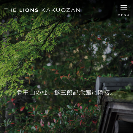
MENU
覚王山の杜、爲三郎記念館に隣接。