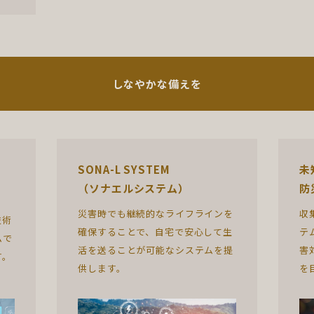
しなやかな備えを
SONA-L SYSTEM
未
（ソナエルシステム）
防
災害時でも継続的なライフラインを
収
技術
確保することで、自宅で安心して生
テ
ムで
活を送ることが可能なシステムを提
害
す。
供します。
を