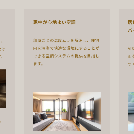
家中が心地よい空調
居
パ
部屋ごとの温度ムラを解消し、住宅
り、
内を清潔で快適な環境にすることが
A
受け
できる空調システムの提供を目指し
ル
す。
ます。
つ