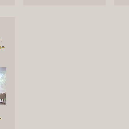
て、
間デ