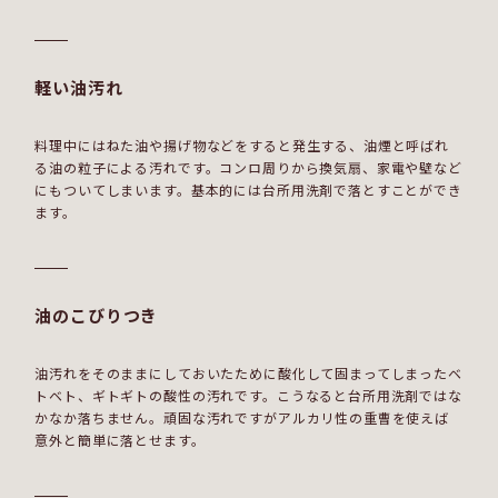
軽い油汚れ
料理中にはねた油や揚げ物などをすると発生する、油煙と呼ばれ
る油の粒子による汚れです。コンロ周りから換気扇、家電や壁など
にもついてしまいます。基本的には台所用洗剤で落とすことができ
ます。
油のこびりつき
油汚れをそのままにしておいたために酸化して固まってしまったベ
トベト、ギトギトの酸性の汚れです。こうなると台所用洗剤ではな
かなか落ちません。頑固な汚れですがアルカリ性の重曹を使えば
意外と簡単に落とせます。