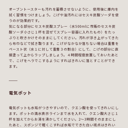
オーブントースターも汚れを蓄積させないように、使用後に庫内を
拭く習慣をつけましょう。こげや油汚れにはセスキ炭酸ソーダを使
うのが効果的です。
気になる部分にセスキ炭酸スプレー（水500mlに市販のセスキ炭
酸ソーダ小さじ１杯を混ぜてスプレー容器に入れたもの）をたっ
ぷりと吹きかけそのままにしてください。汚れが浮き上がってきた
ら布巾などで拭き取ります。こげがなかなか落ちない場合は重曹を
ペースト状（水１に対して重曹３の割合）にして、こげの部分に直
接塗って上からラップしましょう。４時間程度放置しておいたあと
で、こげをヘラでこするようにすればきれいに落とすことができ
ます。
電気ポット
電気ポットも水垢がつきやすいので、クエン酸を使ってきれいにし
ます。ポットの満水表示ラインまで水を入れて、クエン酸大さじ１
杯を加えてからお湯を沸かしてください。2～3時間そのままにし
たあと、スポンジで軽くこすれば水垢でできた白い斑点はきれい