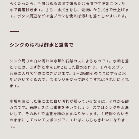
らくたったら、今度はぬるま湯で薄めた台所用中性洗剤につけた
布で再度拭きます。さらに水拭きをし、最後にから拭きで仕上げま
す。ボタン周辺などは歯ブラシを使えば汚れも落としやすいです。
シンクの汚れは酢水と重曹で
シンク周りの白い汚れは水垢と石鹸カスによるものです。水垢を落
とすには、まず酢と水を1対２にした酢水を作り、それをスプレー
容器に入れて全体に吹きかけます。1～2時間そのままにすると水
垢が浮いてくるので、スポンジを使って軽くこすればきれいにとれ
ます。
水垢を落とした後にまだ白い汚れが残っているならば、それが石鹸
カスです。石鹸カスには重曹を使いましょう。まずはシンクを水洗
いして、そのあとで重曹を粉のままふりかけます。１時間ぐらいそ
のままにしておいてスポンジでこすればこちらもきれいになりま
す。