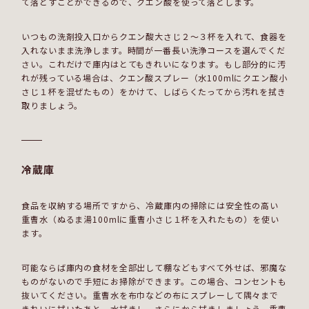
て落とすことができるので、クエン酸を使って落とします。
いつもの洗剤投入口からクエン酸大さじ２～３杯を入れて、食器を
入れないまま洗浄します。時間が一番長い洗浄コースを選んでくだ
さい。これだけで庫内はとてもきれいになります。もし部分的に汚
れが残っている場合は、クエン酸スプレー（水100mlにクエン酸小
さじ１杯を混ぜたもの）をかけて、しばらくたってから汚れを拭き
取りましょう。
冷蔵庫
食品を収納する場所ですから、冷蔵庫内の掃除には安全性の高い
重曹水（ぬるま湯100mlに重曹小さじ１杯を入れたもの）を使い
ます。
可能ならば庫内の食材を全部出して棚などもすべて外せば、邪魔な
ものがないので手短にお掃除ができます。この場合、コンセントも
抜いてください。重曹水を布巾などの布にスプレーして隅々まで
きれいに拭いたあと、水拭きし、さらにから拭きしましょう。重曹