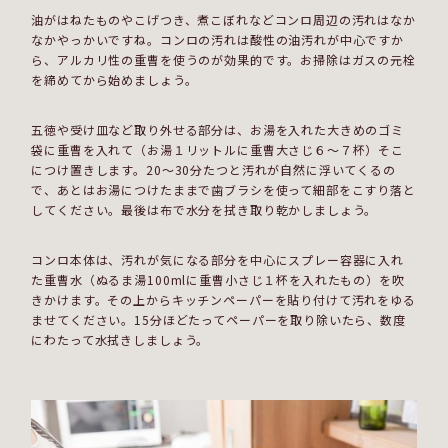
油がはねたものやこげつき、煮こぼれなどコンロ周辺の汚れはなか
なかやっかいですね。コンロの汚れは酸性の油汚れが中心ですか
ら、アルカリ性の重曹を使うのが効果的です。お掃除はガスの元栓
を締めてから始めましょう。
五徳や受け皿など取り外せる部分は、お湯を入れた大きめのゴミ
袋に重曹を入れて（お湯１リットルに重曹大さじ６～７杯）そこ
につけ置きします。20～30分たつと汚れが自然に浮いてくるの
で、あとはお湯につけたままで歯ブラシを使って細部をこすり落と
してください。最後は布で水分を拭き取り乾かしましょう。
コンロ本体は、汚れが気になる部分を中心にスプレー容器に入れ
た重曹水（ぬるま湯100mlに重曹小さじ１杯を入れたもの）を吹
きかけます。その上からキッチンペーパーを貼り付けて汚れをゆる
ませてください。15分ほどたってペーパーを取り除いたら、数度
にわたって水拭きしましょう。