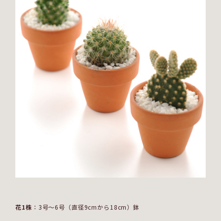
花1株
：3号～6号（直径9cmから18cm）鉢