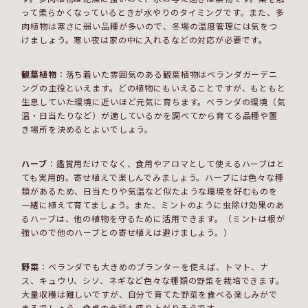
って柔らかくなっているときが水やりのタイミングです。また、多
肉植物は寒さに弱い品種が多いので、冬場の温度管理には気をつ
けましょう。寒い夜は家の中に入れるなどの対応が必要です。
観葉植物
：落ち着いた雰囲気のある観葉植物はベランダガーデニ
ングの主役といえます。どの植物にもいえることですが、もともと
生息していた環境に近いほど元気に育ちます。ベランダの環境（気
温・日当たりなど）が適しているかを調べてから育てる品種や置
き場所を決めるとよいでしょう。
ハーブ
：鑑賞用だけでなく、食用やアロマとして使えるハーブはと
ても実用的。寄せ植えで楽しんでみましょう。ハーブには色々な種
類があるため、日当たりや気温など似たような環境を好むものを
一緒に植えて育てましょう。また、ミントのように虫除け効果のあ
るハーブは、他の植物を守るために活用できます。（ミントは根が
強いので他のハーブとの寄せ植えは避けましょう。）
野菜
：ベランダでも大きめのプランターを使えば、トマト、ナ
ス、キュウリ、シソ、ネギなど色々な種類の野菜を栽培できます。
大量収穫は難しいですが、自分で育てた野菜を食べる楽しみがで
きるでしょう。食卓の会話も盛り上がりそうです。