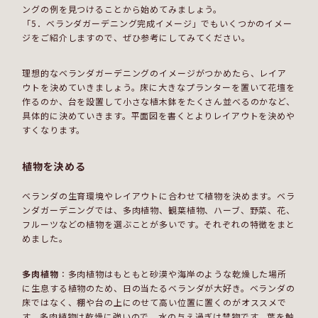
ングの例を見つけることから始めてみましょう。
「5．ベランダガーデニング完成イメージ」でもいくつかのイメー
ジをご紹介しますので、ぜひ参考にしてみてください。
理想的なベランダガーデニングのイメージがつかめたら、レイア
ウトを決めていきましょう。床に大きなプランターを置いて花壇を
作るのか、台を設置して小さな植木鉢をたくさん並べるのかなど、
具体的に決めていきます。平面図を書くとよりレイアウトを決めや
すくなります。
植物を決める
ベランダの生育環境やレイアウトに合わせて植物を決めます。ベラ
ンダガーデニングでは、多肉植物、観葉植物、ハーブ、野菜、花、
フルーツなどの植物を選ぶことが多いです。それぞれの特徴をまと
めました。
多肉植物
：多肉植物はもともと砂漠や海岸のような乾燥した場所
に生息する植物のため、日の当たるベランダが大好き。ベランダの
床ではなく、棚や台の上にのせて高い位置に置くのがオススメで
す。多肉植物は乾燥に強いので、水の与え過ぎは禁物です。葉を触