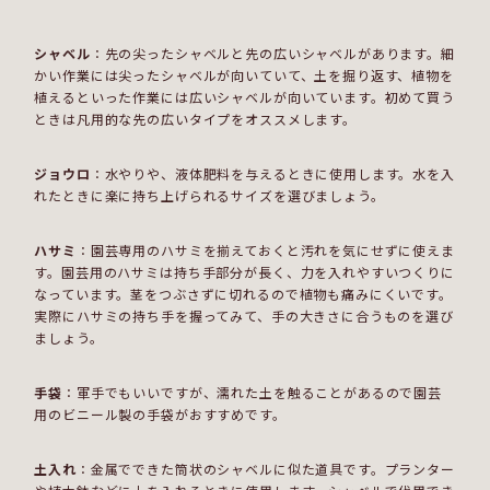
シャベル
：先の尖ったシャベルと先の広いシャベルがあります。細
かい作業には尖ったシャベルが向いていて、土を掘り返す、植物を
植えるといった作業には広いシャベルが向いています。初めて買う
ときは凡用的な先の広いタイプをオススメします。
ジョウロ
：水やりや、液体肥料を与えるときに使用します。水を入
れたときに楽に持ち上げられるサイズを選びましょう。
ハサミ
：園芸専用のハサミを揃えておくと汚れを気にせずに使えま
す。園芸用のハサミは持ち手部分が長く、力を入れやすいつくりに
なっています。茎をつぶさずに切れるので植物も痛みにくいです。
実際にハサミの持ち手を握ってみて、手の大きさに合うものを選び
ましょう。
手袋
：軍手でもいいですが、濡れた土を触ることがあるので園芸
用のビニール製の手袋がおすすめです。
土入れ
：金属でできた筒状のシャベルに似た道具です。プランター