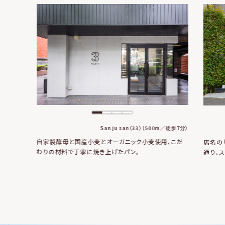
San ju san（33）（500m／徒歩7分）
自家製酵母と国産小麦とオーガニック小麦使用、
こだ
店名の
わりの材料で丁寧に焼き上げたパン。
通り、