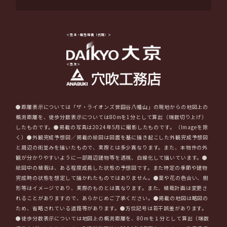
＜売主・販売提携（代理）＞
＜売主＞
●距離表示については「ザ・ライオンズ世田谷八幡山」の現地からの地図上の
概測距離を、徒歩分数表示については80mを1分として算出（端数切り上げ）
したものです。●掲載の写真は2024年5月に撮影したものです。（Imageを除
く）●外観完成予想図／掲載の絵図は図面を基に描き起こした外観完成予想図
と周辺の街並みを描いたもので、実際とは多少異なります。また、本物件の外
観が分かりやすいように一部周辺建物等を透視、白線化して描いています。●
絵図中の植栽は、ある程度成長した状態の予想図です。また特定の季節や建物
完成時の状態を想定して描かれたものではありません。●葉や花の色合い、樹
形等はイメージであり、実際のものとは異なります。また、植栽計画は変更さ
れることがありますので、あらかじめご了承ください。●掲載の地図は略図の
ため、省略されている道路等があります。●方位記号は若干誤差があります。
●徒歩分数表示については地図上の概測距離を、80mを１分として算出（端数