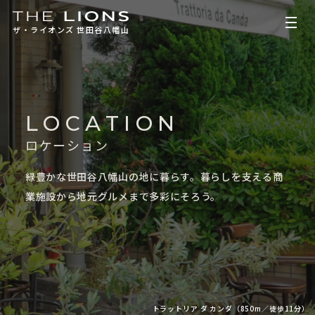
ザ・ライオンズ 世田谷八幡山
LOCATION
ロケーション
緑豊かな世田谷八幡山の地に暮らす。
暮らしを支える商
業施設から地元グルメまで多彩にそろう。
トラットリア ダ カンダ（850m／徒歩11分）