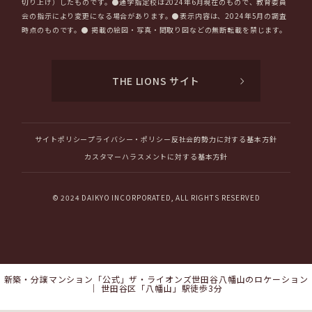
切り上げ）したものです。●通学指定校は2024年6月現在のもので、教育委員
会の指示により変更になる場合があります。●表示内容は、2024年5月の調査
時点のものです。● 掲載の絵図・写真・間取り図などの無断転載を禁じます。
THE LIONS サイト
サイトポリシー
プライバシー・ポリシー
反社会的勢力に対する基本方針
カスタマーハラスメントに対する基本方針
© 2024 DAIKYO INCORPORATED, ALL RIGHTS RESERVED
新築・分譲マンション「公式」ザ・ライオンズ世田谷八幡山のロケーション
｜ 世田谷区「八幡山」駅徒歩3分