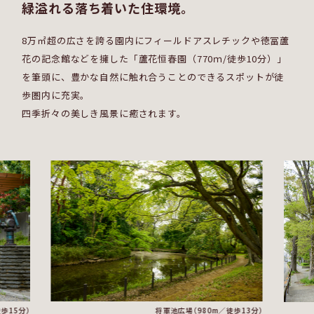
緑溢れる落ち着いた住環境。
8万㎡超の広さを誇る園内にフィールドアスレチックや
徳冨蘆
花の記念館などを擁した「蘆花恒春園（770ｍ/徒歩10分）」
を筆頭に、
豊かな自然に触れ合うことのできるスポットが徒
歩圏内に充実。
四季折々の美しき風景に癒されます。
歩15分）
将軍池広場（980m／徒歩13分）