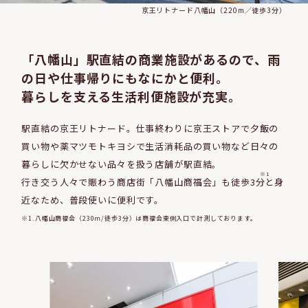
京王リトナード八幡山（220m／徒歩3分）
「八幡山」駅直結の商業施設があるので、雨
の日や仕事帰りにもなにかと便利。
暮らしを支える生活利便施設が充実。
駅直結の京王リトナード。仕事終わりに京王ストアで夕飯の
買い物や薬マツモトキヨシで
生活消耗品の買い物など日々の
暮らしに欠かせない品々を扱う店舗が駅直結。
※1
行き交う人々で賑わう商店街「八幡山商福会」も徒歩3
分
と身
近なため、普段使いに便利です。
※1.八幡山商福会（230ｍ/徒歩3分）は商福会東側入口で
計測しております。