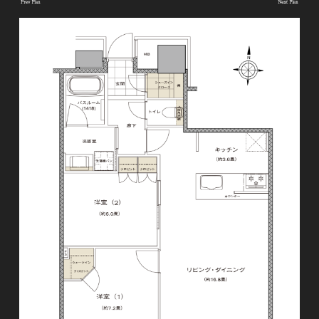
い。
phone
0120-222-605
■営業時間 10：00～18：00
■定休日 火・水・第2木曜日
close
閉じる