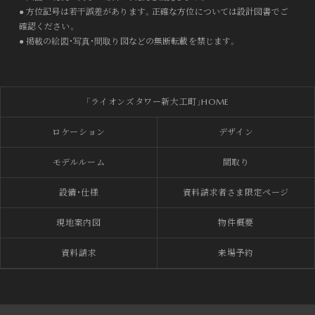
● 方位記号は若干誤差があります。正確な方位については設計図書でご
確認ください。
● 掲載の絵図・写真・間取り図などの無断転載を禁じます。
「ライオンズタワー新大工町」HOME
ロケーション
デザイン
モデルルーム
間取り
設備・仕様
資料請求者さま限定ページ
現地
案内図
物件
概要
資料請求
来場
予約