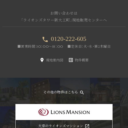
お問い合わせは
「ライオンズタワー新大工町」現地販売センターへ
0120-222-605
phone
■営業時間：10：00～18：00
■定休日：火・水・第2木曜日
room
list_alt
現地
案内図
物件
概要
その他の物件はこちら
search
大京のライオンズマンション
launch