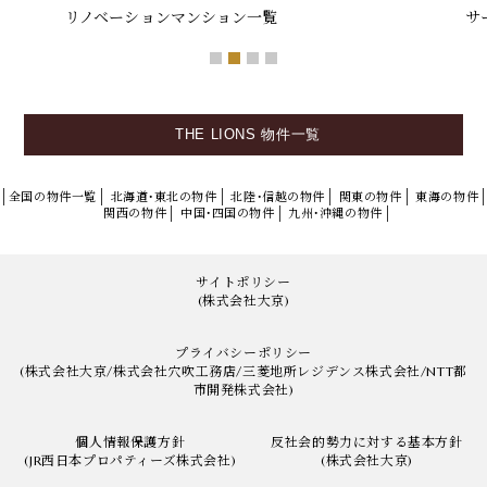
リノベーションマンション一覧
サ
THE LIONS
物件一覧
全国の物件一覧
北海道・東北の物件
北陸・信越の物件
関東の物件
東海の物件
関西の物件
中国・四国の物件
九州・沖縄の物件
サイトポリシー
(
株式会社大京
)
プライバシーポリシー
(
株式会社大京
/
株式会社穴吹工務店
/
三菱地所レジデンス株式会社
/
NTT都
市開発株式会社
)
個人情報保護方針
反社会的勢力に対する基本方針
(
JR西日本プロパティーズ株式会社
)
(
株式会社大京
)