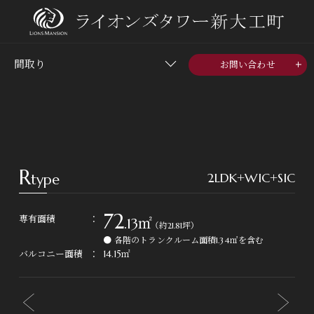
物件の最新情報や、より詳しい情報が知りたい方はこちら。
間取り
mail
お問い合わせ
資料請求
資料請求者さま限定ページ
ご自宅にいながら、オンライン上で物件を分かりやすくご案内
いたします。
R
2LDK+WIC+SIC
type
devices
オンラインご案内会
72
専有面積
.13㎡
（約21.81坪）
モデルルーム見学、各種イベントのご参加はこちら。
● 各階のトランクルーム面積1.34㎡を含む
バルコニー面積
14.15㎡
edit_calendar
来場予約
何か気になることがございましたら、お気軽にご相談くださ