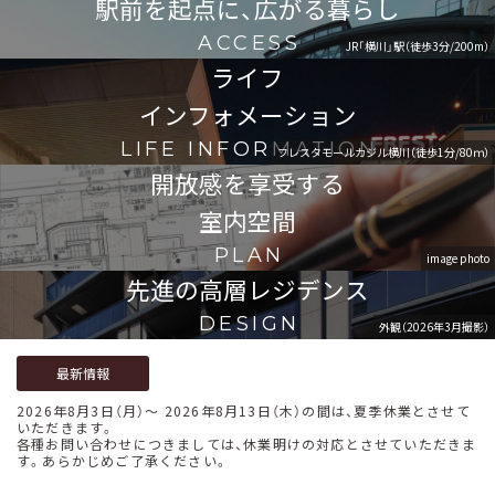
駅前を起点に、広がる暮らし
ACCESS
JR「横川」駅（徒歩3分/200m）
ライフ
インフォメーション
LIFE INFORMATION
フレスタモールカジル横川（徒歩1分/80ｍ）
開放感を享受する
室内空間
PLAN
image photo
先進の高層レジデンス
DESIGN
外観（2026年3月撮影）
最新情報
2026年8月3日（月）～ 2026年8月13日（木）の間は、夏季休業とさせて
いただきます。
各種お問い合わせにつきましては、休業明けの対応とさせていただきま
す。あらかじめご了承ください。