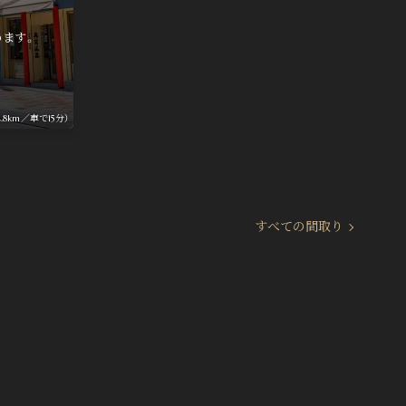
。
めます。
8km／車で15分）
すべての間取り