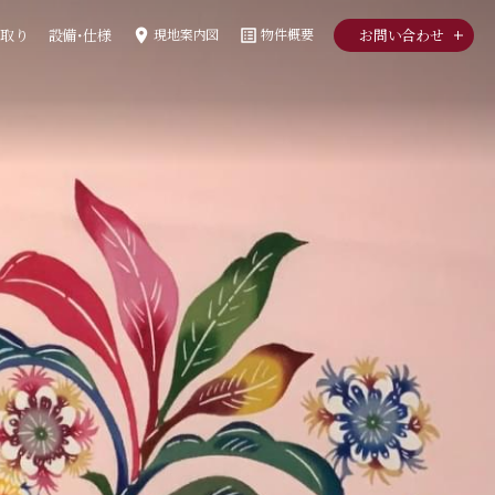
room
list_alt
取り
設備・仕様
現地
案内図
物件概要
お問い合わせ