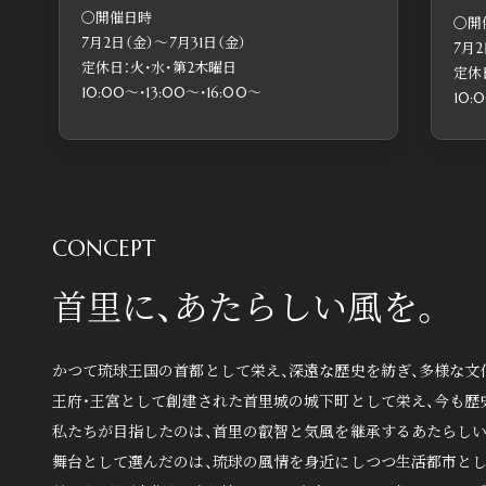
〇開催日時
〇開
10:00～・13:00～
7月2日（金）〜7月31日（金）
7月2
建物内モデルル
定休日：火・水・第2木曜日
定休
10:00〜・13:00〜・16:00〜
10:
CONCEPT
首里に、あたらしい風を。
かつて琉球王国の首都として栄え、深遠な歴史を紡ぎ、多様な文化
王府・王宮として創建された首里城の城下町として栄え、今も歴
私たちが目指したのは、首里の叡智と気風を継承するあたらし
舞台として選んだのは、琉球の風情を身近にしつつ生活都市とし