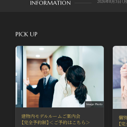
INFORMATION
2026年8月3日
各種お問い合わ
8月14日（金）～8
PICK UP
10:00～・13:00～
個別オンライン
8月14日（金）～8
10:00～・13:00～
東京会場 個別
Image Photo
建物内モデルルームご案内会
個
【完全予約制】＜ご予約はこちら＞
【
8月14日（金）～8