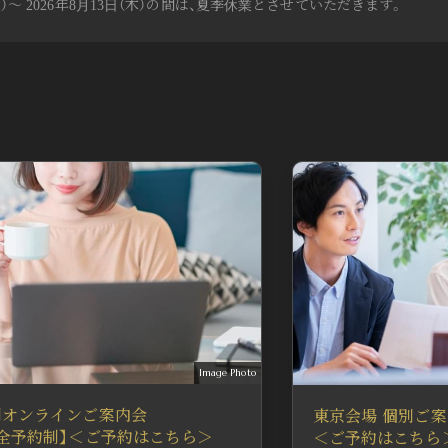
（月）～ 2026年8月13日（木）の間は、夏季休業とさせていただきます。
せにつきましては、休業明けの対応とさせていただきます。あらかじめご
月31日（月）
・16:00～
ご案内会（完全予約制）
月31日（月）
・16:00～
ご案内会【完全予約制】
Image Photo
別オンラインご案内会
東京会場 個別ご案
完全予約制】＜ご予約はこちら＞
＜ご予約はこちら
月31日（月）