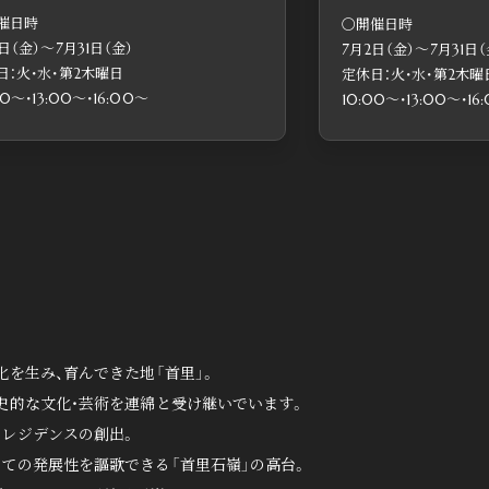
催日時
・16:00～
〇開催日時
日（金）〜7月31日（金）
7月2日（金）〜7月31日（
ームご案内会 〈完全予約制〉
日：火・水・第2木曜日
定休日：火・水・第2木曜
00〜・13:00〜・16:00〜
10:00〜・13:00〜・16
を生み、育んできた地「首里」。
史的な文化・芸術を連綿と受け継いでいます。
いレジデンスの創出。
ての発展性を謳歌できる「首里石嶺」の高台。