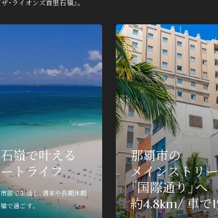
ザ・ライオンズ首里石嶺』。
たい方は
マンションギャラリー見学、各種イベントのご参加
ご自宅
はこちら。
すくご
里石嶺で叶える
那覇市の
edit_calendar
devic
来場予約
ゾートライフ
メインストリ
「国際通り」へ
市部で生活し、週末や長期休暇
ジ
約4.8km/ 車で
嶺で過ごす。