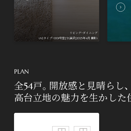
リビング・ダイニング
(A2タイプ・1301号室[分譲済]2025年4月撮影)
PLAN
全54戸。開放感と見晴らし、
高台立地の魅力を生かした