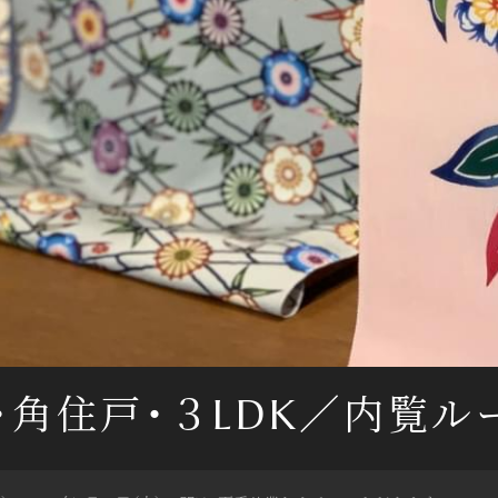
階・角住戸・３LDK／
内覧ル