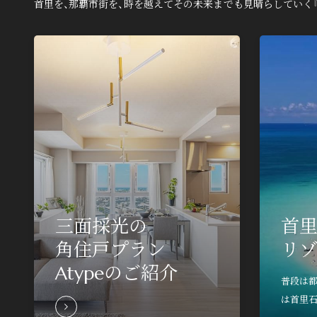
首里を、那覇市街を、時を越えてその未来までも見晴らしていく『
物件の最新情報や、より詳しい情報が知り
こちら。
三面採光の
首
mail
物件エントリー
角住戸プラン
リ
Atypeのご紹介
普段は都
物件エントリー者さま限定ペー
は首里石