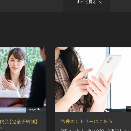
すべて見る
了承ください。
Im
Image Photo
物件エントリーはこちら
内会【完全予約制】
＞
物件エントリーをいただいた方には、ホ