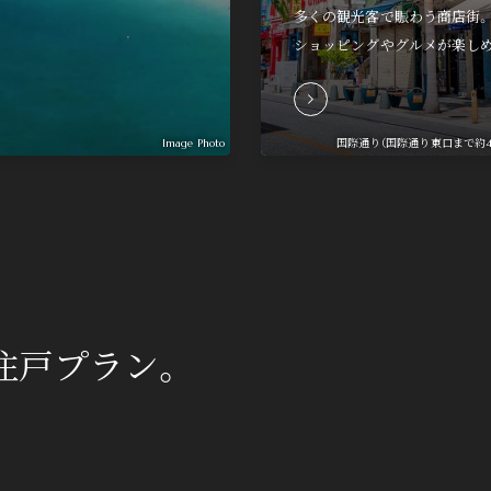
多くの観光客で賑わう商店街
ショッピングやグルメが楽し
何か気になることがございましたら、お気軽にご相談ください。
0120-117-406
Image Photo
国際通り（国際通り東口まで約4.
■営業時間 10：00～18：00
■定休日 火・水・第2木曜日
close
閉じる
住戸プラン。