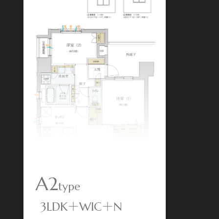
A2
type
3LDK＋WIC＋N