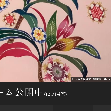
国営沖縄記念公園（首里城公園）約2.7km（2026年4月撮影）
1301号室リビング・ダイニング（2025年4月撮影）
1301号室リビング・ダイニング（2025年4月撮影）
現地13階より西側方面を望む（2025年9月撮影）
紅型 写真提供：首里染織館suikara
外観（2025年4月撮影）
外観（2025年4月撮影）
ーム公開中
(1201号室)