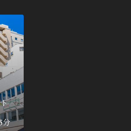
にいながら、オンライン上で物件を分かりや
案内いたします。
es
オンラインご案内会
ート
15分