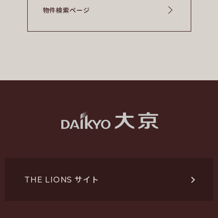
物
件
検
索
ペ
ー
ジ
サイト
THE LIONS