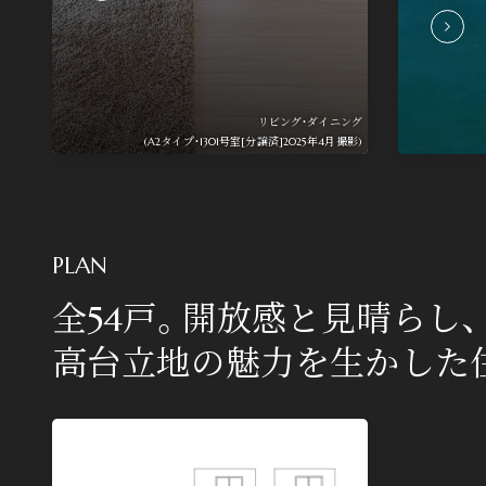
リビング・ダイニング
(A2タイプ・1301号室[分譲済]2025年4月撮影)
PLAN
全54戸。開放感と見晴らし、
高台立地の魅力を生かした