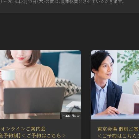
（月）～ 2026年8月13日（木）の間は、夏季休業とさせていただきます。
せにつきましては、休業明けの対応とさせていただきます。あらかじめご
月31日（月）
・16:00～
ご案内会（完全予約制）
月31日（月）
・16:00～
ご案内会【完全予約制】
Image Photo
別オンラインご案内会
東京会場 個別ご案
完全予約制】＜ご予約はこちら＞
＜ご予約はこちら
月31日（月）