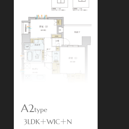
A2
type
3LDK＋WIC＋N