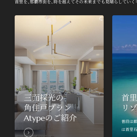
首里を、那覇市街を、時を越えてその未来までも見晴らしていく『
物件の最新情報や、より詳しい情報が知り
こちら。
三面採光の
首
mail
物件エントリー
角住戸プラン
リ
Atypeのご紹介
普段は都
物件エントリー者さま限定ペー
は首里石