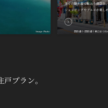
多くの観光客で賑わう商店街
ショッピングやグルメが楽し
何か気になることがございましたら、お気軽にご相談ください。
0120-117-406
Image Photo
国際通り（国際通り東口まで約4.
■営業時間 10：00～18：00
■定休日 火・水・第2木曜日
close
閉じる
住戸プラン。