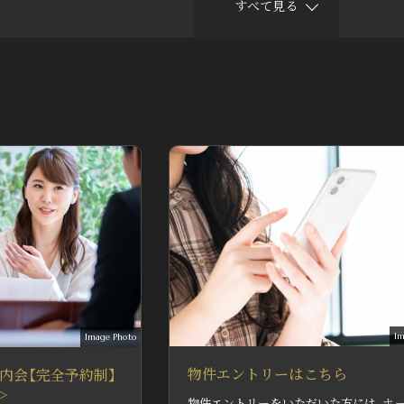
すべて見る
了承ください。
Im
Image Photo
物件エントリーはこちら
内会【完全予約制】
＞
物件エントリーをいただいた方には、ホ