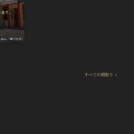
。
めます。
8km／車で15分）
すべての間取り