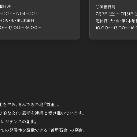
催日時
・16:00～
〇開催日時
日（金）〜7月31日（金）
7月2日（金）〜7月31日（
ームご案内会 〈完全予約制〉
日：火・水・第2木曜日
定休日：火・水・第2木曜
00〜・13:00〜・16:00〜
10:00〜・13:00〜・16
を生み、育んできた地「首里」。
史的な文化・芸術を連綿と受け継いでいます。
いレジデンスの創出。
ての発展性を謳歌できる「首里石嶺」の高台。