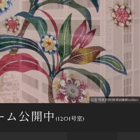
国営沖縄記念公園（首里城公園）約2.7km（2026年4月撮影）
1301号室リビング・ダイニング（2025年4月撮影）
1301号室リビング・ダイニング（2025年4月撮影）
現地13階より西側方面を望む（2025年9月撮影）
紅型 写真提供：首里染織館suikara
外観（2025年4月撮影）
外観（2025年4月撮影）
ーム公開中
(1201号室)