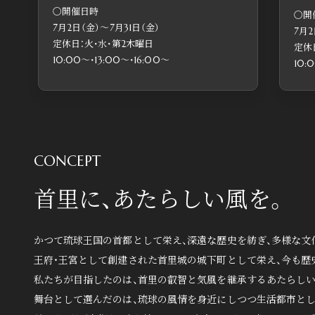
〇開催日時
〇開
10:00～・13:00～
7月2日（金）〜7月31日（金）
7月2
建物内モデルル
定休日：火・水・第2木曜日
定休
10:00〜・13:00〜・16:00〜
10:
CONCEPT
首里に、あたらしい風を。
かつて琉球王国の首都として栄え、深遠な歴史を紡ぎ、多様な文化
王府・王宮として創建された首里城の城下町として栄え、今も歴
私たちが目指したのは、首里の叡智と気風を継承するあたらし
舞台として選んだのは、琉球の風情を身近にしつつ生活都市とし