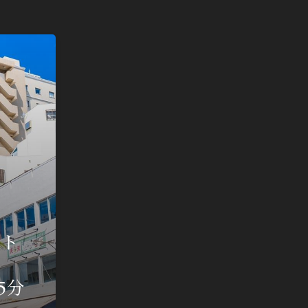
にいながら、オンライン上で物件を分かりや
案内いたします。
es
オンラインご案内会
ート
15分