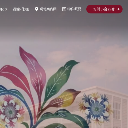
room
list_alt
取り
設備・仕様
現地
案内図
物件概要
お問い合わせ