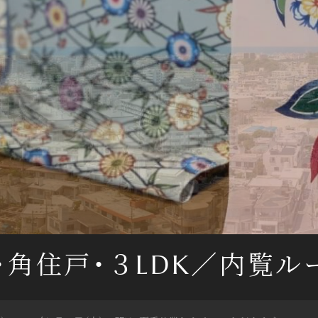
階・角住戸・３LDK／
内覧ル