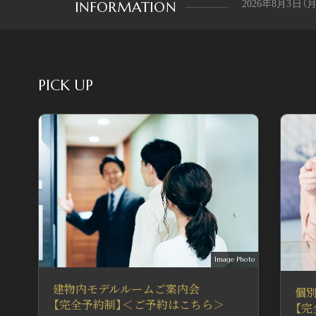
INFORMATION
2026年8月3日
各種お問い合わ
8月14日（金）～8
PICK UP
10:00～・13:00～
個別オンライン
8月14日（金）～8
10:00～・13:00～
東京会場 個別
Image Photo
建物内モデルルームご案内会
個
【完全予約制】＜ご予約はこちら＞
【
8月14日（金）～8