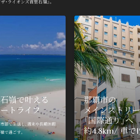
ザ・ライオンズ首里石嶺』。
たい方は
マンションギャラリー見学、各種イベントのご参加
ご自宅
はこちら。
すくご
里石嶺で叶える
那覇市の
edit_calendar
devic
来場予約
ゾートライフ
メインストリ
「国際通り」へ
市部で生活し、週末や長期休暇
ジ
約4.8km/ 車で
嶺で過ごす。