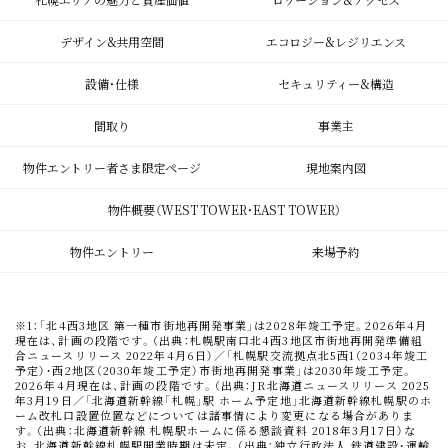
デザイン&共用空間
エコロジー&レジリエンス
設備・仕様
セキュリティー&構造
間取り
事業主
物件エントリー者さま限定ページ
現地案内図
物件概要（
WEST TOWER
・
EAST TOWER
）
物件エントリー
来場予約
※1：「北4西3地区 第一種市街地再開発事業」は2028年竣工予定。2026年4月
現在は、計画の段階です。（出典：札幌駅南口北4西3地区市街地再開発準備組
合ニュースリリース 2022年4月6日）／「札幌駅交流拠点北5西1（2034年竣工
予定）・西2地区（2030年竣工予定）市街地再開発事業」は2030年竣工予定。
2026年4月現在は、計画の段階です。（出典：JR北海道ニュースリリース 2025
年3月19日／「北海道新幹線「札幌」駅 ホーム予定地」北海道新幹線札幌駅のホ
ーム改札口設置位置などについては諸事情により変更になる場合がありま
す。（出典：北海道新幹線 札幌駅ホームに係る懇談資料 2018年3月17日）な
お、北海道新幹線札幌駅開業時期は未定。（出典：独立行政法人 鉄道建設・運輸