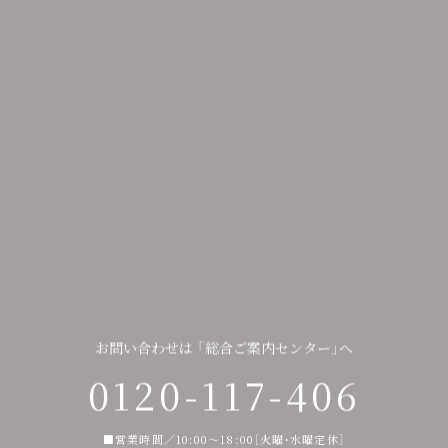
お
問
い
合
わ
せ
は
「
総
合
ご
案
内
セ
ン
タ
ー
」
へ
0
1
2
0
-
1
1
7
-
4
0
6
■営業時間／10:00～18:00［火曜・水曜定休］