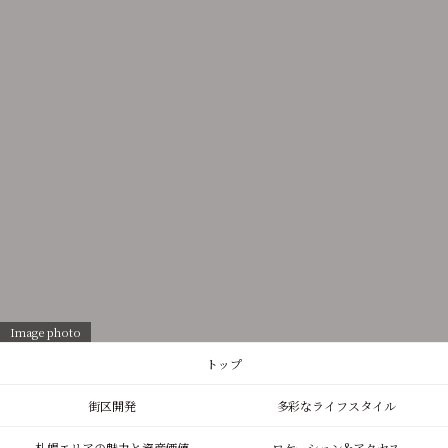
Image photo
トップ
街区開発
多彩なライフスタイル
札幌エリアの魅力と資産価値
ロケーション&アクセス