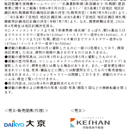
施設整備支援機構ホームページ）／「北海道新幹線（新函館北斗・札幌間）建設
事業に関するご報告（令和6年5月10日）」より）／「北5条東1丁目地区 地区計
画区域札幌圏都市計画地区計画の決定（札幌市決定）（令和7年9月26日）より」
／「北5条東1丁目地区 地区計画区域」は北5条東1丁目地区 地区計画区域札幌
圏都市計画地区計画の決定（令和7年7月）より。なお、開業時期は未定、2026
年4月現在は地区計画決定済み。
※2：メインエントランスより地下鉄東豊線・南北線「さっぽろ」駅16番出入口
までウエストタワー徒歩6分（430m）・イーストタワー徒歩6分（460m）、メイ
ンエントランスよりJR「札幌」駅旧パセオ東口までウエストタワー徒歩6分
（470m）・イーストタワー徒歩7分（500m）
●掲載の動画は2025年10月に撮影したものに一部CG処理をしており、開発
地区表現した光は、建物の規模や高さを示すものではありません。
●掲載の建物写真は、2025年3月および2025年5月に撮影したものです。
●掲載の室内写真は、マンションギャラリー内のモデルルーム（WJタイプ）を
撮影したもので、標準仕様とは異なる場合があります。また、一部有償仕様が
含まれている他、家具・備品などに関しては配置例を示したもので販売価格に
は含まれません。マンションギャラリーは閉館しております。掲載のモデルル
ームは、現在ご覧いただけません。
●表示内容は、2026年4月の調査時点のものです。
●掲載の映像および映像内の写真・絵図・写真・間取り図などの無断転載を禁じ
ます。
＜売主・販売提携（代理）＞
＜売主＞