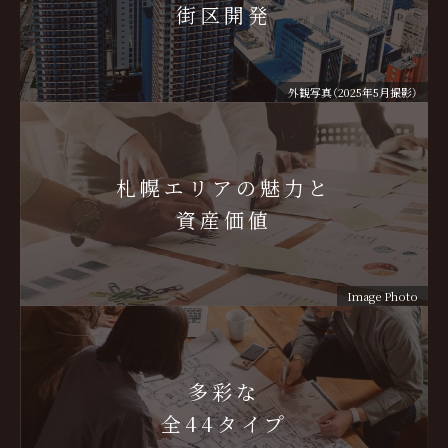
街区開発
外観写真（2025年5月撮影）
札幌エリアの魅力と
資産価値
Image Photo
多彩な
全44タイプ