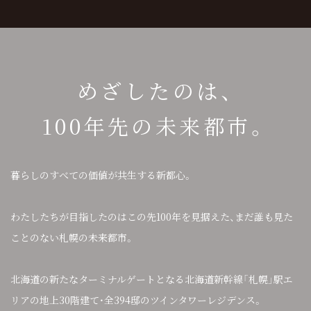
め
ざ
し
た
の
は
、
1
0
0
年
先
の
未
来
都
市
。
暮らしのすべての価値が共生する新都心。
わたしたちが目指したのはこの先100年を見据えた、
まだ誰も見た
ことのない札幌の未来都市。
北海道の新たなターミナルゲートとなる
北海道新幹線「札幌」駅エ
リアの
地上30階建て・全394邸のツインタワーレジデンス。