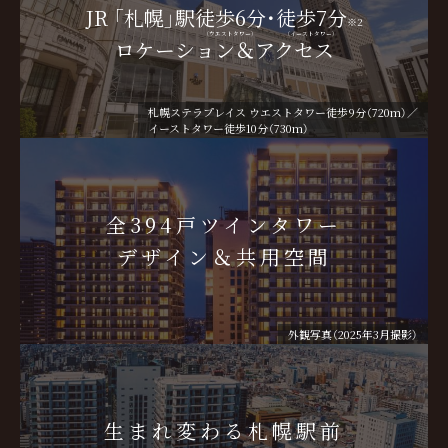
建物内モデルルームご案内会【完全予約制】
JR 「札幌」駅
徒歩6分
・
徒歩7分
※2
（ウエストタワー）
（イーストタワー）
ロケーション＆アクセス
8月7日（金）～8月31日（月）
10:00～・13:00～・16:00～
個別オンラインご案内会【完全予約制】
札幌ステラプレイス ウエストタワー徒歩9分（720m）／
イーストタワー徒歩10分（730m）
8月7日（金）～8月31日（月）
10:00～・13:00～・16:00～
東京会場 個別ご案内会【完全予約制】
全394戸ツインタワー
デザイン＆共用空間
外観写真（2025年3月撮影）
生まれ変わる札幌駅前