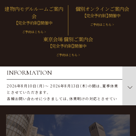
建物内モデルルームご案内
個別オンラインご案内会
会
【完全予約制】開催中
【完全予約制】開催中
ご予約はこちら >
ご予約はこちら >
東京会場 個別ご案内会
【完全予約制】開催中
ご予約はこちら >
INFORMATION
2026年8月10日（月）～ 2026年8月13日（木）の間は、夏季休業
とさせていただきます。
各種お問い合わせにつきましては、休業明けの対応とさせてい
ただきます。あらかじめご了承ください。
8月7日（金）～8月31日（月）
10:00～・13:00～・16:00～